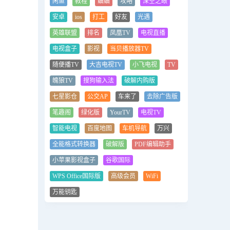
闲鱼
教程
蛐蛐
攻略
深空之眼
安卓
ios
打工
好友
光遇
英雄联盟
排名
凤凰TV
电视直播
电视盒子
影视
当贝播放器TV
随便播TV
大吉电视TV
小飞电视
TV
魄狼TV
搜狗输入法
破解内购版
七星影仓
公交AP
车来了
去除广告版
笔趣阁
绿化版
YourTV
电视TV
智能电视
百度地图
车机导航
万兴
全能格式转换器
破解版
PDF编辑助手
小苹果影视盒子
谷歌国际
WPS Office国际版
高级会员
WiFi
万能钥匙