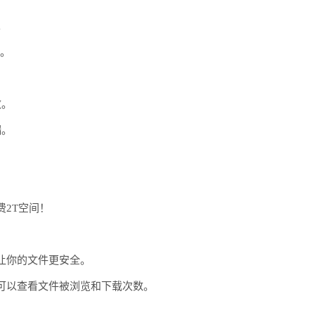
。
。
效。
端。
2T空间！
让你的文件更安全。
以查看文件被浏览和下载次数。