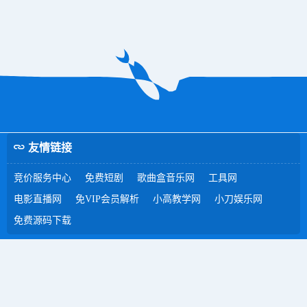
友情链接
竞价服务中心
免费短剧
歌曲盒音乐网
工具网
电影直播网
免VIP会员解析
小高教学网
小刀娱乐网
免费源码下载
Copyright © 2015 - 2025 本站所发布的全部内容源于互联网搬运，仅
限于小范围内学习和文献参考，请在下载后24小时内删除，如果有侵
权之处请第一时间联系我们删除。敬请谅解!
E-mail：76285249@qq.com